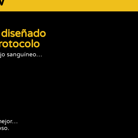
w
 diseñado
rotocolo
lujo sanguíneo…
 mejor…
oso.