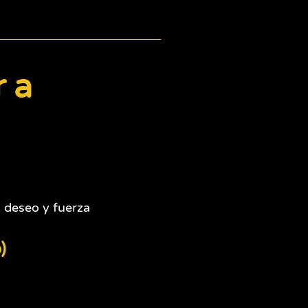
r a
 deseo y fuerza
)