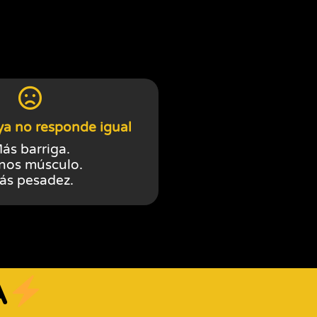
ya no responde igual
ás barriga.
os músculo.
ás pesadez.
A