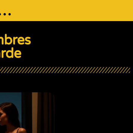
o…
mbres
rde