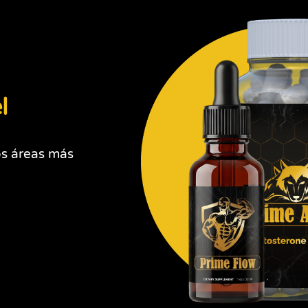
l
os áreas más